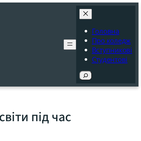
Головна
Про коледж
Вступникові
Студентові
Пошук
віти під час