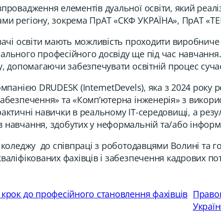
провадження елементів дуальної освіти, який реаліз
ами регіону, зокрема ПрАТ «СКФ УКРАЇНА», ПрАТ «
увачі освіти мають можливість проходити виробниче
ального професійного досвіду ще під час навчання
жу, допомагаючи забезпечувати освітній процес суч
мпанією DRUDESK (InternetDevels), яка з 2024 року 
абезпечення» та «Комп’ютерна інженерія» з викорис
рактичні навички в реальному ІТ-середовищі, а резу
 навчання, здобутих у неформальній та/або інформа
і коледжу до співпраці з роботодавцями Волині та 
валіфікованих фахівців і забезпечення кадрових пот
 крок до професійного становлення фахівців
Правов
Україн