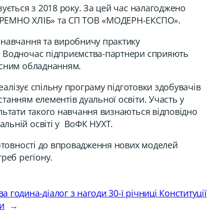
ується з 2018 року. За цей час налагоджено
ТЕРЕМНО ХЛІБ» та СП ТОВ «МОДЕРН-ЕКСПО».
 навчання та виробничу практику
. Водночас підприємства-партнери сприяють
асним обладнанням.
реалізує спільну програму підготовки здобувачів
танням елементів дуальної освіти. Участь у
льтати такого навчання визнаються відповідно
льній освіті у ВоФК НУХТ.
готовності до впровадження нових моделей
реб регіону.
а година-діалог з нагоди 30-ї річниці Конституції
и
→