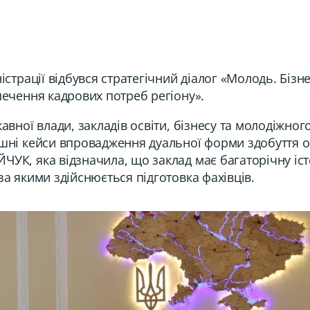
страції відбувся стратегічний діалог «Молодь. Бізне
печення кадрових потреб регіону».
авної влади, закладів освіти, бізнесу та молодіжно
ішні кейси впровадження дуальної форми здобуття 
УК, яка відзначила, що заклад має багаторічну іст
а якими здійснюється підготовка фахівців.