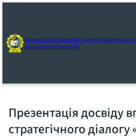
Перейти
до
вмісту
Волинський фаховий коледж Національног
харчових технологій
Презентація досвіду в
стратегічного діалогу 