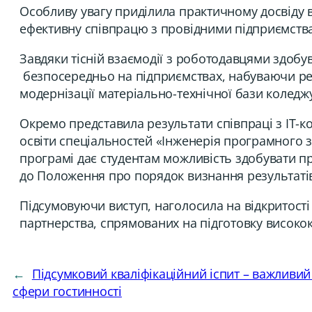
Особливу увагу приділила практичному досвіду в
ефективну співпрацю з провідними підприємств
Завдяки тісній взаємодії з роботодавцями здоб
безпосередньо на підприємствах, набуваючи ре
модернізації матеріально-технічної бази колед
Окремо представила результати співпраці з ІТ-ко
освіти спеціальностей «Інженерія програмного з
програмі дає студентам можливість здобувати п
до Положення про порядок визнання результатів
Підсумовуючи виступ, наголосила на відкритост
партнерства, спрямованих на підготовку високок
←
Підсумковий кваліфікаційний іспит – важливий
сфери гостинності