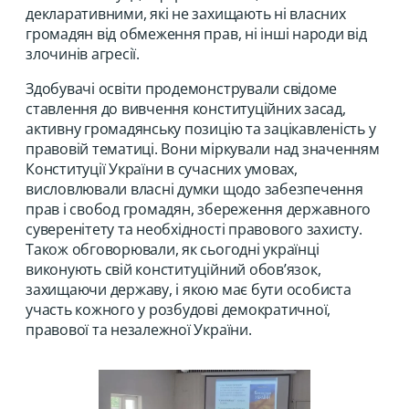
декларативними, які не захищають ні власних
громадян від обмеження прав, ні інші народи від
злочинів агресії.
Здобувачі освіти продемонстрували свідоме
ставлення до вивчення конституційних засад,
активну громадянську позицію та зацікавленість у
правовій тематиці. Вони міркували над значенням
Конституції України в сучасних умовах,
висловлювали власні думки щодо забезпечення
прав і свобод громадян, збереження державного
суверенітету та необхідності правового захисту.
Також обговорювали, як сьогодні українці
виконують свій конституційний обов’язок,
захищаючи державу, і якою має бути особиста
участь кожного у розбудові демократичної,
правової та незалежної України.