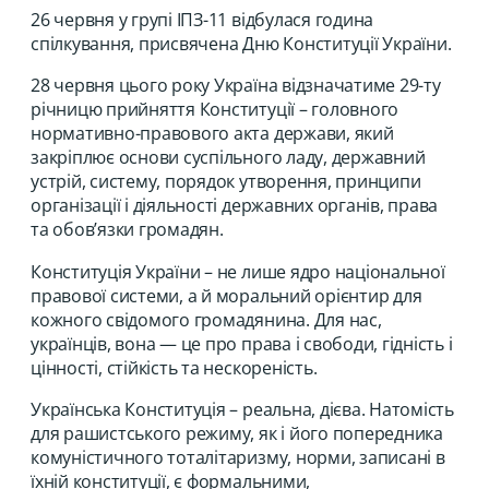
26 червня у групі ІПЗ-11 відбулася година
спілкування, присвячена Дню Конституції України.
28 червня цього року Україна відзначатиме 29-ту
річницю прийняття Конституції – головного
нормативно-правового акта держави, який
закріплює основи суспільного ладу, державний
устрій, систему, порядок утворення, принципи
організації і діяльності державних органів, права
та обов’язки громадян.
Конституція України – не лише ядро національної
правової системи, а й моральний орієнтир для
кожного свідомого громадянина. Для нас,
українців, вона — це про права і свободи, гідність і
цінності, стійкість та нескореність.
Українська Конституція – реальна, дієва. Натомість
для рашистського режиму, як і його попередника
комуністичного тоталітаризму, норми, записані в
їхній конституції, є формальними,