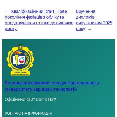
←
Кваліфікаційний іспит: Нове
Вручення
покоління фахівців з обліку та
дипломів
оподаткування готове до викликів
випускникам-2025
ринку!
року
→
Волинський фаховий коледж Національного
університету харчових технологій
Офіційний сайт ВоФК НУХТ
КОНТАКТНА ІНФОРМАЦІЯ