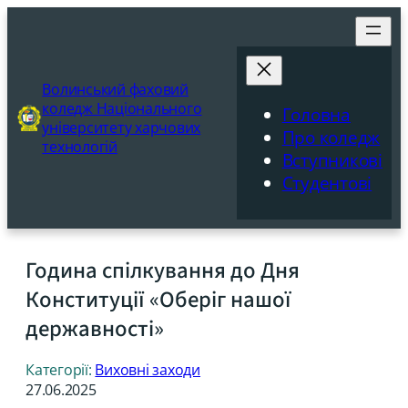
Перейти
до
вмісту
Волинський фаховий
коледж Національного
Головна
університету харчових
Про коледж
технологій
Вступникові
Студентові
Година спілкування до Дня
Конституції «Оберіг нашої
державності»
Категорії:
Виховні заходи
27.06.2025